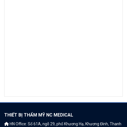
THIẾT BỊ THẨM MỸ NC MEDICAL
Sản phẩm ưa chuộng
HN Office: Số 61A, ngõ 29, phố Khương Hạ, Khương Đình, Thanh
Laser CO2 Fractional Edge ONE