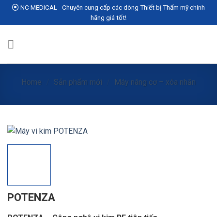
Skip
NC MEDICAL - Chuyên cung cấp các dòng Thiết bị Thẩm mỹ chính
to
hãng giá tốt!
content
Home
/
Sản phẩm mới
/
Máy nâng cơ – xóa nhăn
POTENZA