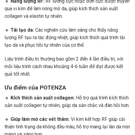
🔹
Năng lượng RF:
RF lưỡng cực hoặc đơn cực được truyền
qua vi kim để làm nóng mô da, giúp kích thích sản xuất
collagen và elastin tự nhiên.
🔹
Tái tạo da:
Các nghiên cứu lâm sàng cho thấy năng
lượng RF tạo ra tác động nhiệt, giúp kích thích quá trình tái
tạo da và phục hồi tự nhiên của cơ thể.
Liệu trình điều trị thường bao gồm 2 đến 4 lần điều trị, với
mỗi liệu trình cách nhau khoảng 4-6 tuần để đạt được kết
quả tốt nhất.
Ưu điểm của POTENZA
🔹
Kích thích sản xuất collagen:
Hỗ trợ quá trình kích thích
sản xuất collagen tự nhiên, giúp da săn chắc và đàn hồi hơn.
🔹
Giúp làm mờ các vết thâm:
Vi kim kết hợp RF giúp cải
thiện tình trạng da không đều màu, hỗ trợ mang lại làn da mịn
màng và sáng hơn.