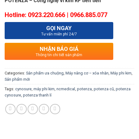
POTENZA – Công nghệ vi kim RF tiên tiến
Hotline:
0923.220.666 | 0966.885.077
GỌI NGAY
Tư vấn miễn phí 24/7
NHẬN BÁO GIÁ
Thông tin chi tiết sản phẩm
Categories:
Sản phẩm ưa chuộng
,
Máy nâng cơ – xóa nhăn
,
Máy phi kim
,
Sản phẩm mới
Tags:
cynosure
,
máy phi kim
,
ncmedical
,
potenza
,
potenza cũ
,
potenza
cynosure
,
potenza thanh lí