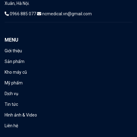
Xuân, Hà Nội.
Edge ONE – Công Nghệ Laser Fractional CO2 Hiện Đại
0966 885 077
ncmedical.vn@gmail.com
MENU
Giới thiệu
Sản phẩm
Kho máy cũ
Mỹ phẩm
Dịch vụ
Tin tức
Hình ảnh & Video
Liên hệ