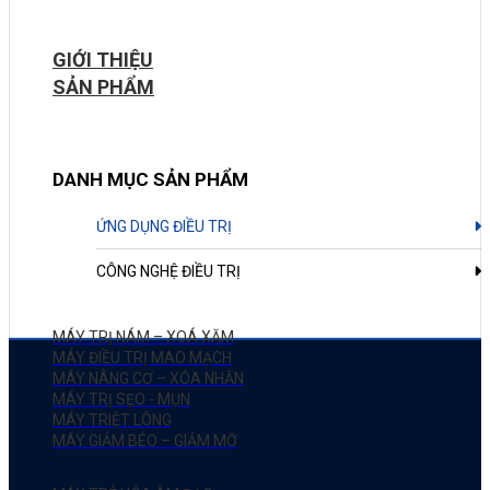
GIỚI THIỆU
SẢN PHẨM
DANH MỤC SẢN PHẨM
ỨNG DỤNG ĐIỀU TRỊ
CÔNG NGHỆ ĐIỀU TRỊ
MÁY TRỊ NÁM – XOÁ XĂM
MÁY ĐIỀU TRỊ MAO MẠCH
MÁY NÂNG CƠ – XÓA NHĂN
MÁY TRỊ SẸO - MỤN
MÁY TRIỆT LÔNG
MÁY GIẢM BÉO – GIẢM MỠ