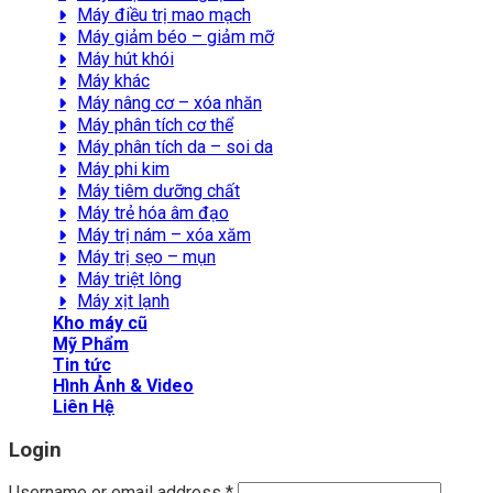
Máy điều trị mao mạch
Máy giảm béo – giảm mỡ
Máy hút khói
Máy khác
Máy nâng cơ – xóa nhăn
Máy phân tích cơ thể
Máy phân tích da – soi da
Máy phi kim
Máy tiêm dưỡng chất
Máy trẻ hóa âm đạo
Máy trị nám – xóa xăm
Máy trị sẹo – mụn
Máy triệt lông
Máy xịt lạnh
Kho máy cũ
Mỹ Phẩm
Tin tức
Hình Ảnh & Video
Liên Hệ
Login
Username or email address
*