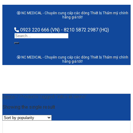
Skip
to
NC MEDICAL - Chuyên cung cấp các dòng Thiết bị Thẩm mỹ chính
hãng giá tốt!
content
0923 220 666 (VN) - 8210 5872 2987 (HQ)
Search
for:
NC MEDICAL - Chuyên cung cấp các dòng Thiết bị Thẩm mỹ chính
hãng giá tốt!
Home
/
Products tagged “lotus iii demo”
Showing the single result