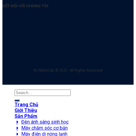
KẾT NỐI VỚI CHÚNG TÔI
NC MEDICAL © 2021. All Rights Reserved
Search
for:
Trang Chủ
Giới Thiệu
Sản Phẩm
Đèn ánh sáng sinh học
Máy chăm sóc cơ bản
Máy điện di nóng lạnh