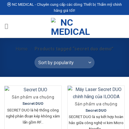
Skip
NC MEDICAL - Chuyên cung cấp các dòng Thiết bị Thẩm mỹ chính
to
hãng giá tốt!
content
Home
/
Products tagged “secret duo demo”
Sản phẩm ưa chuộng
Secret DUO
Sản phẩm ưa chuộng
SECRET DUO là hệ thống công
Secret DUO
nghệ phân đoạn kép không xâm
SECRET DUO là sự kết hợp hoàn
lấn gồm RF...
hảo giữa công nghệ vi kim Micro
Needle...