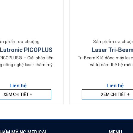
ản phẩm ưa chuộng
Sản phẩm ưa chuộ
 Lutronic PICOPLUS
Laser Tri-Beam
 PICOPLUS® – Giải pháp tiên
Tri-Beam K là dòng máy las
ng công nghệ laser thẩm mỹ
và trị nám thế hệ mới đ
Liên hệ
Liên hệ
XEM CHI TIẾT +
XEM CHI TIẾT +
THẨM MỸ NC MEDICAL
MENU