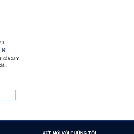
ng
 K
er xóa xăm
ã...
KẾT NỐI VỚI CHÚNG TÔI