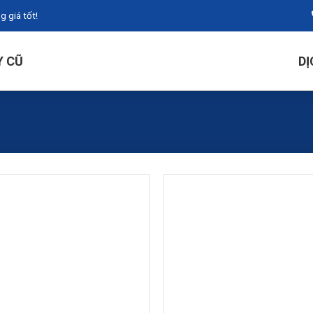
 giá tốt!
Y CŨ
DỊ