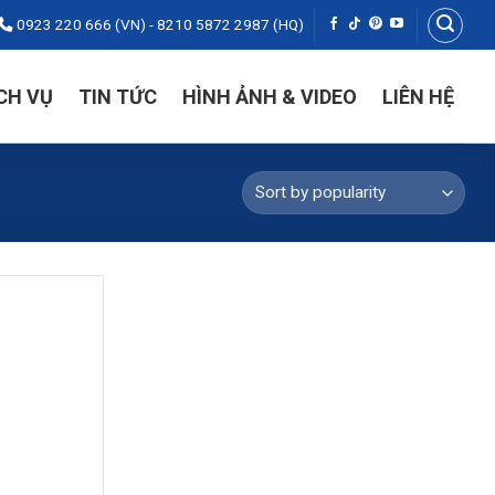
0923 220 666 (VN) - 8210 5872 2987 (HQ)
CH VỤ
TIN TỨC
HÌNH ẢNH & VIDEO
LIÊN HỆ