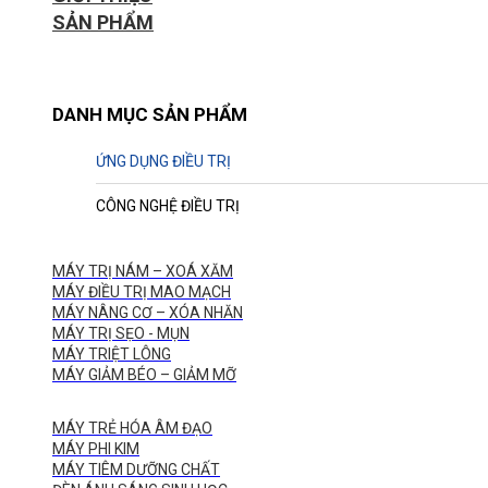
SẢN PHẨM
DANH MỤC SẢN PHẨM
ỨNG DỤNG ĐIỀU TRỊ
CÔNG NGHỆ ĐIỀU TRỊ
MÁY TRỊ NÁM – XOÁ XĂM
MÁY ĐIỀU TRỊ MAO MẠCH
MÁY NÂNG CƠ – XÓA NHĂN
MÁY TRỊ SẸO - MỤN
MÁY TRIỆT LÔNG
MÁY GIẢM BÉO – GIẢM MỠ
MÁY TRẺ HÓA ÂM ĐẠO
MÁY PHI KIM
MÁY TIÊM DƯỠNG CHẤT