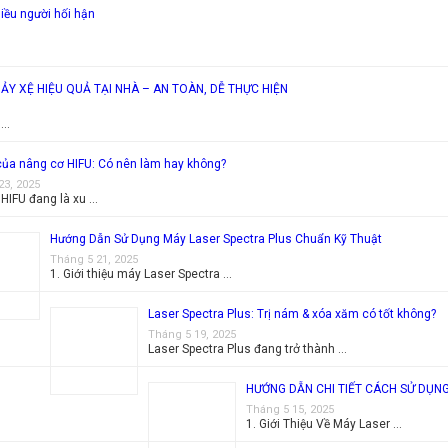
hiều người hối hận
ẢY XỆ HIỆU QUẢ TẠI NHÀ – AN TOÀN, DỄ THỰC HIỆN
 …
của nâng cơ HIFU: Có nên làm hay không?
23, 2025
HIFU đang là xu …
Hướng Dẫn Sử Dụng Máy Laser Spectra Plus Chuẩn Kỹ Thuật
Tháng 5 21, 2025
1. Giới thiệu máy Laser Spectra …
Laser Spectra Plus: Trị nám & xóa xăm có tốt không?
Tháng 5 19, 2025
Laser Spectra Plus đang trở thành …
HƯỚNG DẪN CHI TIẾT CÁCH SỬ DỤNG
Tháng 5 15, 2025
1. Giới Thiệu Về Máy Laser …