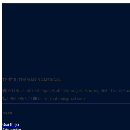
THIẾT BỊ THẨM MỸ NC MEDICAL
HN Office: Số 61A, ngõ 29, phố Khương Hạ, Khương Đình, Thanh Xua
0966 885 077
ncmedical.vn@gmail.com
MENU
Giới thiệu
Sản phẩm