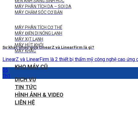
ĐÈN ÁNH SÁNG SINH HỌC
MÁY PHÂN TÍCH DA – SOI DA
MÁY CHĂM SÓC CƠ BẢN
MÁY PHÂN TÍCH CƠ THỂ
MÁY ĐIỆN DI NÓNG LẠNH
MÁY XỊT LẠNH
MÁY HÚT KHÓI
Sự khác nhau giữa LinearZ và LinearFirm là gì?
MÁY KHÁC
LinearZ và LinearFirm là 2 thiết bị thẩm mỹ công nghệ cao ứng dụ
KHO MÁY CŨ
05
Th1
DỊCH VỤ
TIN TỨC
HÌNH ẢNH & VIDEO
LIÊN HỆ