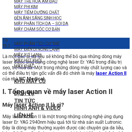
MÁY TRẺ HÓA ÂM ĐẠO
MÁY PHI KIM
MÁY TIÊM DƯỠNG CHẤT
ĐÈN ÁNH SÁNG SINH HỌC
MÁY PHÂN TÍCH DA – SOI DA
MÁY CHĂM SÓC CƠ BẢN
19
MÁY PHÂN TÍCH CƠ THỂ
Th1
MÁY ĐIỆN DI NÓNG LẠNH
MÁY XỊT LẠNH
Là một bác sĩ da liễu sẽ không thể bỏ qua những dòng máy
MÁY HÚT KHÓI
laser được ứng dụng công nghệ laser Er: YAG trong điều trị
MÁY KHÁC
sẹo, trẻ hóa da. Một trong những dòng máy chất lượng cao và
có thể điều trị tận gốc vấn đề đó chính là máy
laser Action II
của nhà
NC Medical
.
KHO MÁY CŨ
I. Tổng quan về máy laser Action II
DỊCH VỤ
TIN TỨC
Máy laser Action II là gì?
HÌNH ẢNH & VIDEO
LIÊN HỆ
Máy laser Action II là một trong những công nghệ ứng dụng
laser Er: YAG 2940nm hiệu quả tới từ nhà sản xuất Lutronic.
Đây là dòng máy thường xuyên được các chuyên gia da liễu,