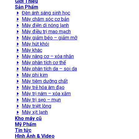
Giới Thiệu
Sản Phẩm
Đèn ánh sáng sinh học
Máy chăm sóc cơ bản
Máy điện di nóng lạnh
Máy điều trị mao mạch
Máy giảm béo – giảm mỡ
Máy hút khói
Máy khác
Máy nâng cơ – xóa nhăn
Máy phân tích cơ thể
Máy phân tích da – soi da
Máy phi kim
Máy tiêm dưỡng chất
Máy trẻ hóa âm đạo
Máy trị nám – xóa xăm
Máy trị sẹo – mụn
Máy triệt lông
Máy xịt lạnh
Kho máy cũ
Mỹ Phẩm
Tin tức
Hình Ảnh & Video