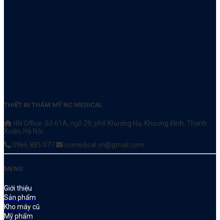
THIẾT BỊ THẨM MỸ NC MEDICAL
HN Office: Số 61A, ngõ 29, phố Khương Hạ, Khương Đình, Thanh
Xuân, Hà Nội.
0966 885 077
ncmedical.vn@gmail.com
MENU
Giới thiệu
Sản phẩm
Kho máy cũ
Mỹ phẩm