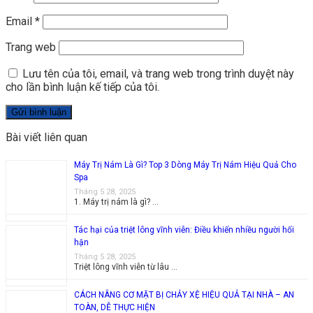
Email
*
Trang web
Lưu tên của tôi, email, và trang web trong trình duyệt này
cho lần bình luận kế tiếp của tôi.
Bài viết liên quan
Máy Trị Nám Là Gì? Top 3 Dòng Máy Trị Nám Hiệu Quả Cho
Spa
Tháng 5 28, 2025
1. Máy trị nám là gì? …
Tác hại của triệt lông vĩnh viễn: Điều khiến nhiều người hối
hận
Tháng 5 28, 2025
Triệt lông vĩnh viễn từ lâu …
CÁCH NÂNG CƠ MẶT BỊ CHẢY XỆ HIỆU QUẢ TẠI NHÀ – AN
TOÀN, DỄ THỰC HIỆN