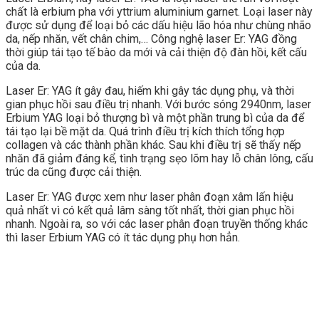
chất là erbium pha với yttrium aluminium garnet. Loại laser này
được sử dụng để loại bỏ các dấu hiệu lão hóa như chùng nhão
da, nếp nhăn, vết chân chim,… Công nghệ laser Er: YAG đồng
thời giúp tái tạo tế bào da mới và cải thiện độ đàn hồi, kết cấu
của da.
Laser Er: YAG ít gây đau, hiếm khi gây tác dụng phụ, và thời
gian phục hồi sau điều trị nhanh. Với bước sóng 2940nm, laser
Erbium YAG loại bỏ thượng bì và một phần trung bì của da để
tái tạo lại bề mặt da. Quá trình điều trị kích thích tổng hợp
collagen và các thành phần khác. Sau khi điều trị sẽ thấy nếp
nhăn đã giảm đáng kể, tình trạng sẹo lõm hay lỗ chân lông, cấu
trúc da cũng được cải thiện.
Laser Er: YAG được xem như laser phân đoạn xâm lấn hiệu
quả nhất vì có kết quả lâm sàng tốt nhất, thời gian phục hồi
nhanh. Ngoài ra, so với các laser phân đoạn truyền thống khác
thì laser Erbium YAG có ít tác dụng phụ hơn hẳn.