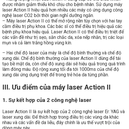
được nhằm giảm thiểu khó chịu cho bệnh nhân. Sử dụng máy
laser Action II hiệu quả hơn nhiều các máy có ứng dụng công
nghệ laser CO2 bởi thời gian nghỉ dưỡng ngắn.
– Máy laser Action II có thể mở rộng nền tùy chọn với hai tay
cầm điều trị phụ khoa. Các bác sĩ có thể điều trị hiệu quả các
bệnh phụ khoa hiệu quả. Laser Action II có thể điều trị triệt để
các vấn đề như trị sẹo, săn chắc da, xóa nếp nhăn, trị các loại
mụn và cả làm trắng hồng vùng kín.
– Hai chế độ laser của máy là chế độ bình thường và chế độ
xung dài. Chế độ bình thường của laser Action II dùng để tái
tạo bề mặt da, còn chế độ xung dài sẽ hiệu quả trong quá trình
làm đông máu. Độ rộng xung tối đa tới 1000ms của chế độ
xung dài ứng dụng triệt để trong trẻ hóa da từng phần.
III. Ưu điểm của máy laser Action II
1. Sự kết hợp của 2 công nghệ laser
Laser Action II là sự kết hợp của 2 công nghệ laser Er: YAG và
laser xung dài. Để thích hợp trong điều trị các vùng da khác
nhau và các vấn đề da liễu, đây chính là ưu thế vượt trội của
dòng máy này.