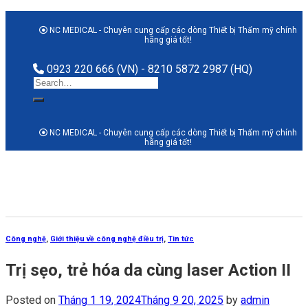
Skip
to
NC MEDICAL - Chuyên cung cấp các dòng Thiết bị Thẩm mỹ chính
hãng giá tốt!
content
0923 220 666 (VN) - 8210 5872 2987 (HQ)
Search
for:
NC MEDICAL - Chuyên cung cấp các dòng Thiết bị Thẩm mỹ chính
hãng giá tốt!
Công nghệ
,
Giới thiệu về công nghệ điều trị
,
Tin tức
Trị sẹo, trẻ hóa da cùng laser Action II
Posted on
Tháng 1 19, 2024
Tháng 9 20, 2025
by
admin