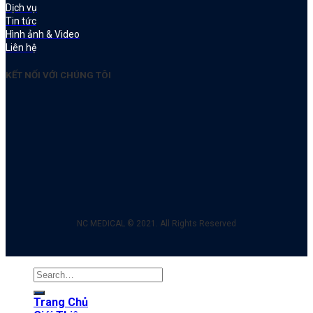
Dịch vụ
Tin tức
Hình ảnh & Video
Liên hệ
KẾT NỐI VỚI CHÚNG TÔI
NC MEDICAL © 2021. All Rights Reserved
Search
for:
Trang Chủ