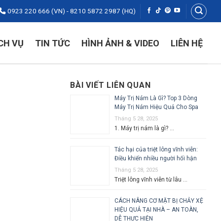
0923 220 666 (VN) - 8210 5872 2987 (HQ)
CH VỤ
TIN TỨC
HÌNH ẢNH & VIDEO
LIÊN HỆ
BÀI VIẾT LIÊN QUAN
p
Máy Trị Nám Là Gì? Top 3 Dòng
Máy Trị Nám Hiệu Quả Cho Spa
Tháng 5 28, 2025
1. Máy trị nám là gì? …
Tác hại của triệt lông vĩnh viễn:
Điều khiến nhiều người hối hận
Tháng 5 28, 2025
Triệt lông vĩnh viễn từ lâu …
CÁCH NÂNG CƠ MẶT BỊ CHẢY XỆ
HIỆU QUẢ TẠI NHÀ – AN TOÀN,
DỄ THỰC HIỆN