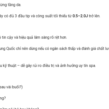
từng tầng da.
y có đủ 3 đầu tip và công suất tối thiểu từ
0.5–2.0J
trở lên.
 tin cậy và hiệu quả lâm sàng rõ rệt hơn.
ung Quốc chỉ nên dùng nếu có ngân sách thấp và đánh giá chất l
kỹ thuật – dễ gây rủi ro điều trị và ảnh hưởng uy tín spa.
sau vài buổi?)
ông?