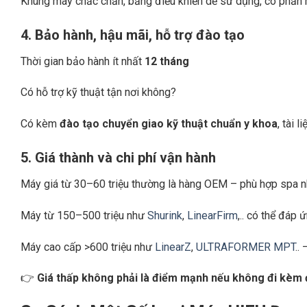
Khung máy chắc chắn, bảng điều khiển dễ sử dụng, có phần
4. Bảo hành, hậu mãi, hỗ trợ đào tạo
Thời gian bảo hành ít nhất
12 tháng
Có hỗ trợ kỹ thuật tận nơi không?
Có kèm
đào tạo chuyển giao kỹ thuật chuẩn y khoa
, tài 
5. Giá thành và chi phí vận hành
Máy giá từ 30–60 triệu thường là hàng OEM – phù hợp spa 
Máy từ 150–500 triệu như
Shurink
,
LinearFirm
,.. có thể đáp
Máy cao cấp >600 triệu như
LinearZ
,
ULTRAFORMER MPT
..
–
👉
Giá thấp không phải là điểm mạnh nếu không đi kèm độ