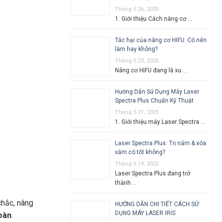
Tháng 5 26, 2025
1. Giới thiệu Cách nâng cơ …
Tác hại của nâng cơ HIFU: Có nên
làm hay không?
Tháng 5 23, 2025
Nâng cơ HIFU đang là xu …
Hướng Dẫn Sử Dụng Máy Laser
Spectra Plus Chuẩn Kỹ Thuật
Tháng 5 21, 2025
1. Giới thiệu máy Laser Spectra …
Laser Spectra Plus: Trị nám & xóa
xăm có tốt không?
Tháng 5 19, 2025
Laser Spectra Plus đang trở
thành …
chắc, nâng
HƯỚNG DẪN CHI TIẾT CÁCH SỬ
DỤNG MÁY LASER IRIS
toàn
.