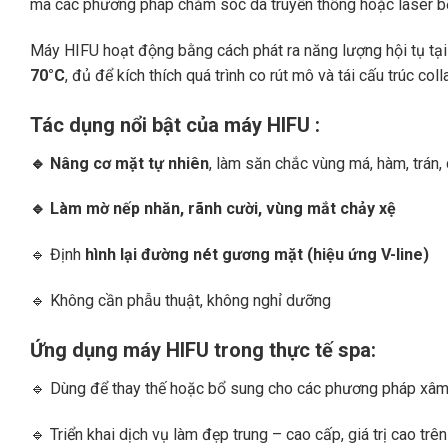
mà các phương pháp chăm sóc da truyền thống hoặc laser bề
Máy HIFU hoạt động bằng cách phát ra năng lượng hội tụ tại
70°C
, đủ để kích thích quá trình co rút mô và tái cấu trúc co
Tác dụng nổi bật của máy HIFU :
🔹
Nâng cơ mặt tự nhiên
, làm săn chắc vùng má, hàm, trán,
🔹
Làm mờ nếp nhăn, rãnh cười, vùng mắt chảy xệ
🔹
Định
hình lại đường nét gương mặt (hiệu ứng V-line)
🔹
Không cần phẫu thuật, không nghỉ dưỡng
Ứng dụng máy HIFU trong thực tế spa:
🔹
Dùng để thay thế hoặc bổ sung cho các phương pháp xâm 
🔹
Triển khai dịch vụ làm đẹp trung – cao cấp, giá trị cao trên