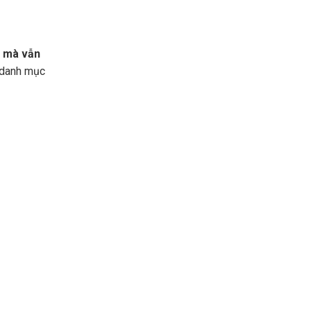
u mà vẫn
 danh mục