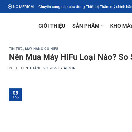
Skip
NC MEDICAL - Chuyên cung cấp các dòng Thiết bị Thẩm mỹ chính hãng
to
content
GIỚI THIỆU
SẢN PHẨM
KHO MÁ
TIN TỨC
,
MÁY NÂNG CƠ HIFU
Nên Mua Máy HiFu Loại Nào? So S
POSTED ON
THÁNG 5 8, 2025
BY
ADMIN
08
Th5