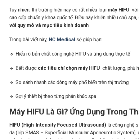
Tuy nhiên, thị trường hiện nay có rất nhiều loại
máy HIFU
với
cao cấp chuẩn y khoa quốc tế. Điều này khiến nhiều chủ spa,
với quy mô và mục tiêu kinh doanh
.
Trong bài viết này,
NC Medical
sẽ giúp bạn:
🔹
Hiểu rõ bản chất công nghệ HIFU và ứng dụng thực tế
🔹
Biết được
các tiêu chí chọn máy HIFU
chất lượng, phù 
🔹
So sánh nhanh các dòng máy phổ biến trên thị trường
🔹
Gợi ý thiết bị theo từng phân khúc spa
Máy HIFU Là Gì? Ứng Dụng Trong T
HIFU (High-Intensity Focused Ultrasound)
là công nghệ s
da (lớp SMAS – Superficial Muscular Aponeurotic System), giú