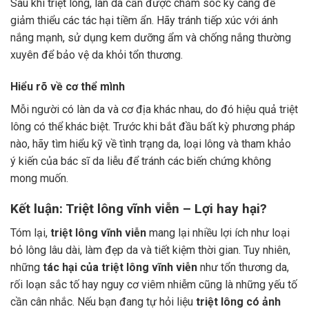
Sau khi triệt lông, làn da cần được chăm sóc kỹ càng để
giảm thiểu các tác hại tiềm ẩn. Hãy tránh tiếp xúc với ánh
nắng mạnh, sử dụng kem dưỡng ẩm và chống nắng thường
xuyên để bảo vệ da khỏi tổn thương.
Hiểu rõ về cơ thể mình
Mỗi người có làn da và cơ địa khác nhau, do đó hiệu quả triệt
lông có thể khác biệt. Trước khi bắt đầu bất kỳ phương pháp
nào, hãy tìm hiểu kỹ về tình trạng da, loại lông và tham khảo
ý kiến của bác sĩ da liễu để tránh các biến chứng không
mong muốn.
Kết luận: Triệt lông vĩnh viễn – Lợi hay hại?
Tóm lại,
triệt lông vĩnh viễn
mang lại nhiều lợi ích như loại
bỏ lông lâu dài, làm đẹp da và tiết kiệm thời gian. Tuy nhiên,
những
tác hại của triệt lông vĩnh viễn
như tổn thương da,
rối loạn sắc tố hay nguy cơ viêm nhiễm cũng là những yếu tố
cần cân nhắc. Nếu bạn đang tự hỏi liệu
triệt lông có ảnh