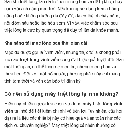
Sau khi triệt lông, làn da trở nên mỏng hơn và dễ bị khô, nhạy
cảm với ánh nắng mặt trời. Nếu không sử dụng kem chống
nắng hoặc không dưỡng da đầy đủ, da có thể bị cháy nắng,
nổi đốm nâu hoặc lão hóa sớm. Vì vậy, việc chăm sóc sau
triệt lông là cực kỳ quan trọng để duy trì làn da khỏe mạnh.
Khả năng tái mọc lông sau thời gian dài
Mặc dù được gọi là “vĩnh viễn”, nhưng thực tế là không phải
lúc nào
triệt lông vĩnh viễn
cũng đạt hiệu quả tuyệt đối. Sau
một thời gian, có thể lông sẽ mọc lại, nhưng mỏng hơn và
thưa hơn. Đối với một số người, phương pháp này chỉ mang
tính tạm thời và vẫn cần bảo trì định kỳ.
Có nên sử dụng máy triệt lông tại nhà không?
Hiện nay, nhiều người lựa chọn sử dụng
máy triệt lông vĩnh
viễn
tại nhà để tiết kiệm chi phí và tiện lợi. Tuy nhiên, câu hỏi
đặt ra là liệu các thiết bị này có hiệu quả và an toàn như các
dịch vụ chuyên nghiệp? Máy triệt lông cá nhân thường có