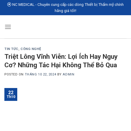
Skip
NC MEDICAL - Chuyên cung cấp các dòng Thiết bị Thẩm mỹ chính
to
hãng giá tốt!
content
TIN TỨC
,
CÔNG NGHỆ
Triệt Lông Vĩnh Viễn: Lợi Ích Hay Nguy
Cơ? Những Tác Hại Không Thể Bỏ Qua
POSTED ON
THÁNG 10 22, 2024
BY
ADMIN
22
Th10