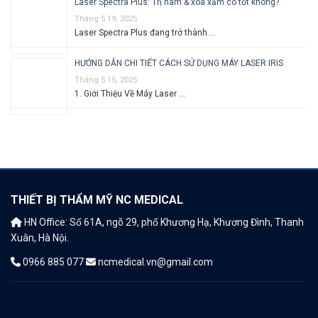
Laser Spectra Plus: Trị nám & xóa xăm có tốt không?
Tháng 5 19, 2025
Laser Spectra Plus đang trở thành …
HƯỚNG DẪN CHI TIẾT CÁCH SỬ DỤNG MÁY LASER IRIS
Tháng 5 15, 2025
1. Giới Thiệu Về Máy Laser …
THIẾT BỊ THẨM MỸ NC MEDICAL
HN Office: Số 61A, ngõ 29, phố Khương Hạ, Khương Đình, Thanh
Xuân, Hà Nội.
0966 885 077
ncmedical.vn@gmail.com