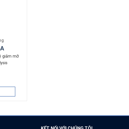
ng
HA
ệ giảm mỡ
lysis
KẾT NỐI VỚI CHÚNG TÔI