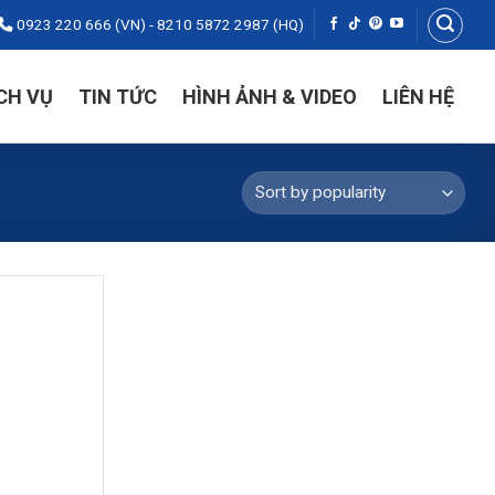
0923 220 666 (VN) - 8210 5872 2987 (HQ)
CH VỤ
TIN TỨC
HÌNH ẢNH & VIDEO
LIÊN HỆ