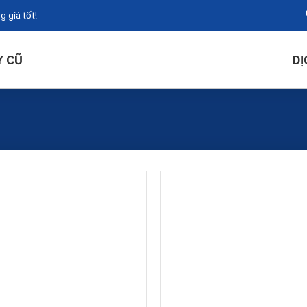
 giá tốt!
Y CŨ
DỊ