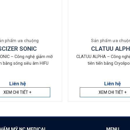
ản phẩm ưa chuộng
Sản phẩm ưa chuộ
SCIZER SONIC
CLATUU ALP
ONIC – Công nghệ giảm mỡ
CLATUU ALPHA – Công ngh
iến bằng sóng siêu âm HIFU
tiên tiến bằng Cryolipo
Liên hệ
Liên hệ
XEM CHI TIẾT +
XEM CHI TIẾT +
THẨM MỸ NC MEDICAL
MENU