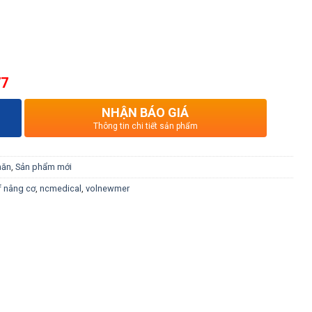
77
NHẬN BÁO GIÁ
Thông tin chi tiết sản phẩm
hăn
,
Sản phẩm mới
f nâng cơ
,
ncmedical
,
volnewmer