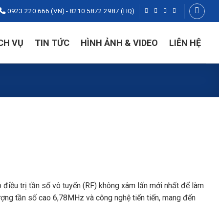
0923 220 666 (VN) - 8210 5872 2987 (HQ)
CH VỤ
TIN TỨC
HÌNH ẢNH & VIDEO
LIÊN HỆ
 điều trị tần số vô tuyến (RF) không xâm lấn mới nhất để làm
ượng tần số cao 6,78MHz và công nghệ tiến tiến, mang đến