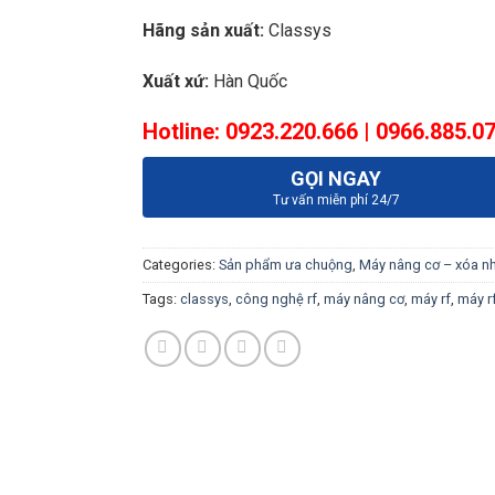
Hãng sản xuất:
Classys
Xuất xứ:
Hàn Quốc
Hotline:
0923.220.666 | 0966.885.0
GỌI NGAY
Tư vấn miễn phí 24/7
Categories:
Sản phẩm ưa chuộng
,
Máy nâng cơ – xóa n
Tags:
classys
,
công nghệ rf
,
máy nâng cơ
,
máy rf
,
máy r